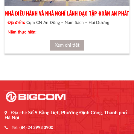
NHÀ ĐIỀU HÀNH VÀ NHÀ NGHỈ LÃNH ĐẠO TẬP ĐOÀN AN PHÁT
Địa điểm:
Cụm CN An Đồng – Nam Sách – Hải Dương
Năm thực hiện:
Xem chi tiết
Địa chỉ: Số 9 Bằng Liệt, Phường Định Công, Thành phố
Hà Nội
Tel : (84) 24 3993 3900